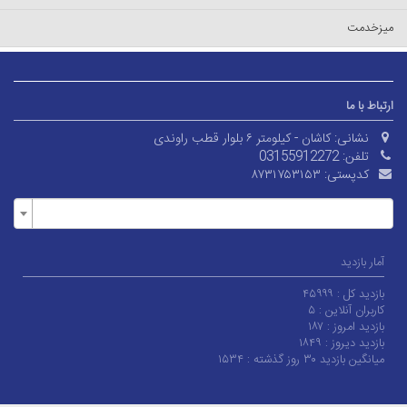
میزخدمت
ارتباط با ما
نشانی:
کاشان - کیلومتر ۶ بلوار قطب راوندی
تلفن:
03155912272
کدپستی:
۸۷۳۱۷۵۳۱۵۳
آمار بازدید
بازدید کل :
۴۵۹۹۹
کاربران آنلاین :
۵
بازدید امروز :
۱۸۷
بازدید دیروز :
۱۸۴۹
میانگین بازدید ۳۰ روز گذشته :
۱۵۳۴